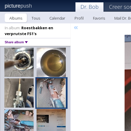
picture
push
Dr. Bob
Creer so
Albums
Tous
Calendar
Profil
Favoris
Mail Dr. 
«
In album:
Roestbakken en
verprutste FS1's
Share album