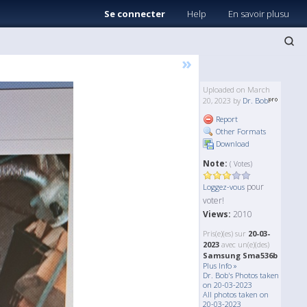
Se connecter
Help
En savoir plusu
»
Uploaded on March
20, 2023 by
Dr. Bob
Report
Other Formats
Download
Note:
( Votes)
pour
Loggez-vous
voter!
Views:
2010
Pris(e)(es) sur
20-03-
2023
avec un(e)(des)
Samsung Sma536b
Plus Info »
Dr. Bob's Photos taken
on 20-03-2023
All photos taken on
20-03-2023