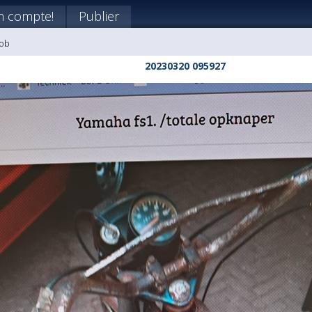
n compte!
Publier
Bob
20230320 095927