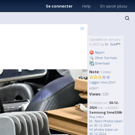
Se connecter
Help
En savoir plusu
»
Uploaded on January
4, 2025 by
Dr. Bob
Report
Other Formats
Download
Note:
( Votes)
pour
Loggez-vous
voter!
Views:
639
Pris(e)(es) sur
30-12-
2024
avec un(e)(des)
Samsung Sma536b
Plus Info »
Dr. Bob's Photos taken
on 30-12-2024
All photos taken on
30-12-2024