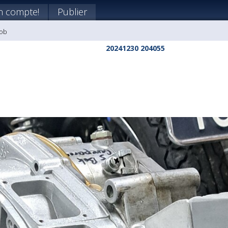
n compte!
Publier
Bob
20241230 204055