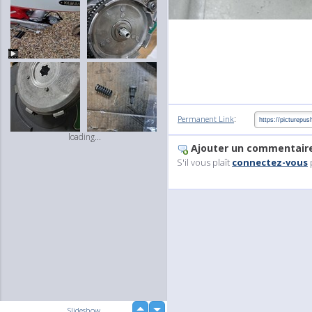
:
Permanent Link
loading...
Ajouter un commentair
S'il vous plaît
connectez-vous
up
Slideshow