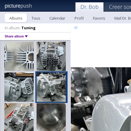
picture
push
Dr. Bob
Creer so
Albums
Tous
Calendar
Profil
Favoris
Mail Dr. 
«
In album:
Tuning
Share album