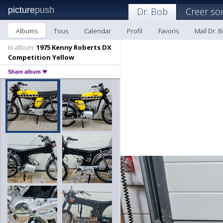
picture
push
Dr. Bob
Creer so
Albums
Tous
Calendar
Profil
Favoris
Mail Dr. 
In album:
1975 Kenny Roberts DX
Competition Yellow
Share album