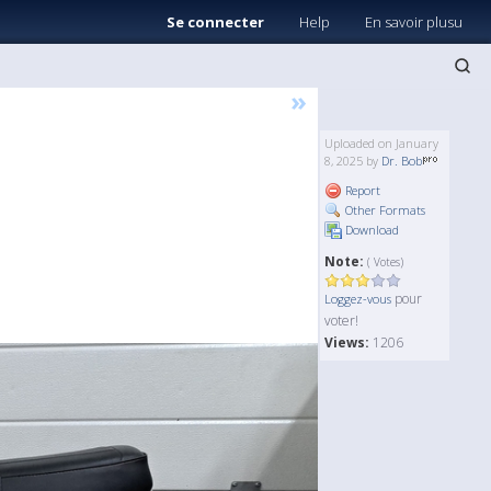
Se connecter
Help
En savoir plusu
»
Uploaded on January
8, 2025 by
Dr. Bob
Report
Other Formats
Download
Note:
( Votes)
pour
Loggez-vous
voter!
Views:
1206