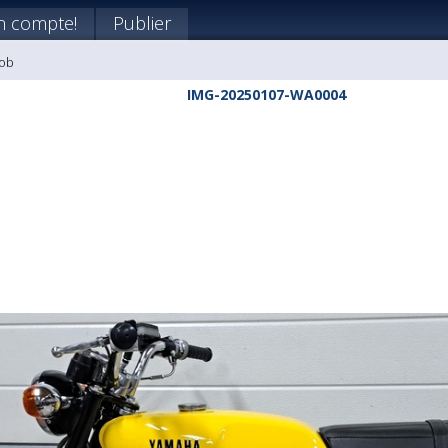
n compte!
Publier
Bob
IMG-20250107-WA0004