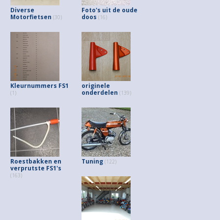
Diverse
Foto's uit de oude
Motorfietsen
doos
(30)
(16)
Kleurnummers FS1
originele
onderdelen
(1)
(139)
Roestbakken en
Tuning
(122)
verprutste FS1's
(163)