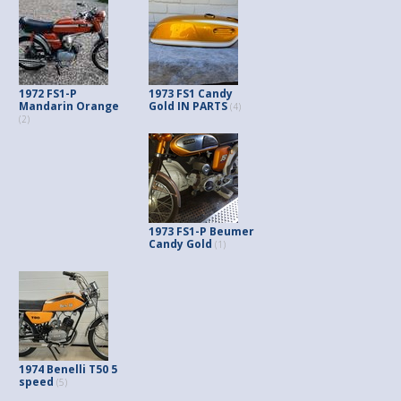
1972 FS1-P
1973 FS1 Candy
Mandarin Orange
Gold IN PARTS
(4)
(2)
1973 FS1-P Beumer
Candy Gold
(1)
1974 Benelli T50 5
speed
(5)