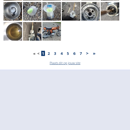
>
»
«
<
1
2
3
4
5
6
7
Plaats dit op jouw site