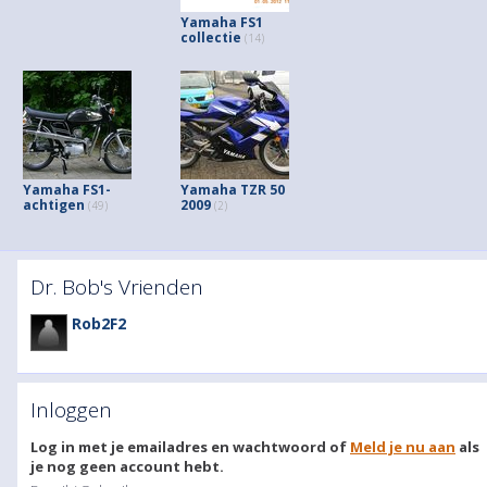
Yamaha FS1
collectie
(14)
Yamaha FS1-
Yamaha TZR 50
achtigen
2009
(49)
(2)
Dr. Bob's Vrienden
Rob2F2
Inloggen
Log in met je emailadres en wachtwoord of
Meld je nu aan
als
je nog geen account hebt.