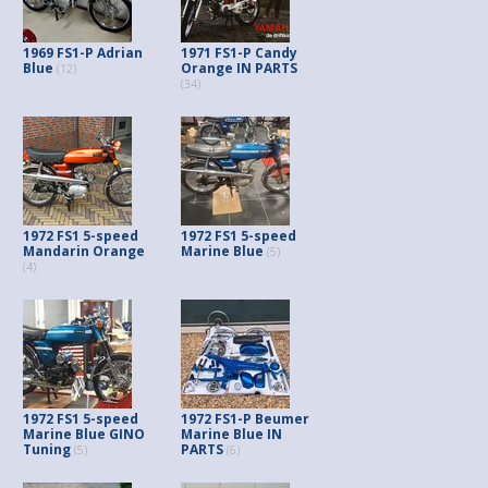
1969 FS1-P Adrian
1971 FS1-P Candy
Blue
Orange IN PARTS
(12)
(34)
1972 FS1 5-speed
1972 FS1 5-speed
Mandarin Orange
Marine Blue
(5)
(4)
1972 FS1 5-speed
1972 FS1-P Beumer
Marine Blue GINO
Marine Blue IN
Tuning
PARTS
(5)
(6)