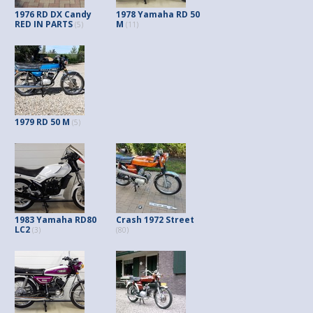
1976 RD DX Candy
1978 Yamaha RD 50
RED IN PARTS
M
(5)
(11)
1979 RD 50 M
(5)
1983 Yamaha RD80
Crash 1972 Street
LC2
(3)
(80)