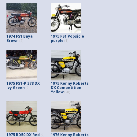
1974 FS1 Baya
1975 FS1 Popsicle
Brown
purple
(2)
(1)
1975 FS1-P 378 DX
1975 Kenny Roberts
Ivy Green
DX Competition
(2)
Yellow
(28)
1975 RD50 DX Red
1976 Kenny Roberts
(9)