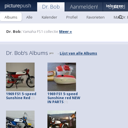
picture
push
Dr. Bob
Aanmelden!
Inloggen
Upload
Albums
Alle
Kalender
Profiel
Favorieten
Mail Dr.
Dr. Bob:
Yamaha FS1 collectie
Meer »
Dr. Bob's Albums
Lijst van alle Albums
-
1969 FS1 5-speed
1969 FS1 5-speed
Sunshine Red
Sunshine red NEW
(3)
IN PARTS
(1)