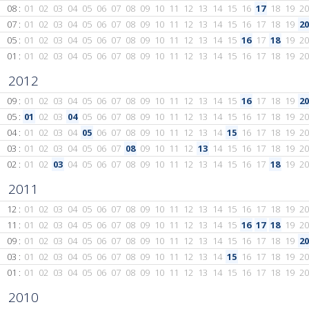
08 :
01
02
03
04
05
06
07
08
09
10
11
12
13
14
15
16
17
18
19
20
07 :
01
02
03
04
05
06
07
08
09
10
11
12
13
14
15
16
17
18
19
20
05 :
01
02
03
04
05
06
07
08
09
10
11
12
13
14
15
16
17
18
19
20
01 :
01
02
03
04
05
06
07
08
09
10
11
12
13
14
15
16
17
18
19
20
2012
09 :
01
02
03
04
05
06
07
08
09
10
11
12
13
14
15
16
17
18
19
20
05 :
01
02
03
04
05
06
07
08
09
10
11
12
13
14
15
16
17
18
19
20
04 :
01
02
03
04
05
06
07
08
09
10
11
12
13
14
15
16
17
18
19
20
03 :
01
02
03
04
05
06
07
08
09
10
11
12
13
14
15
16
17
18
19
20
02 :
01
02
03
04
05
06
07
08
09
10
11
12
13
14
15
16
17
18
19
20
2011
12 :
01
02
03
04
05
06
07
08
09
10
11
12
13
14
15
16
17
18
19
20
11 :
01
02
03
04
05
06
07
08
09
10
11
12
13
14
15
16
17
18
19
20
09 :
01
02
03
04
05
06
07
08
09
10
11
12
13
14
15
16
17
18
19
20
03 :
01
02
03
04
05
06
07
08
09
10
11
12
13
14
15
16
17
18
19
20
01 :
01
02
03
04
05
06
07
08
09
10
11
12
13
14
15
16
17
18
19
20
2010