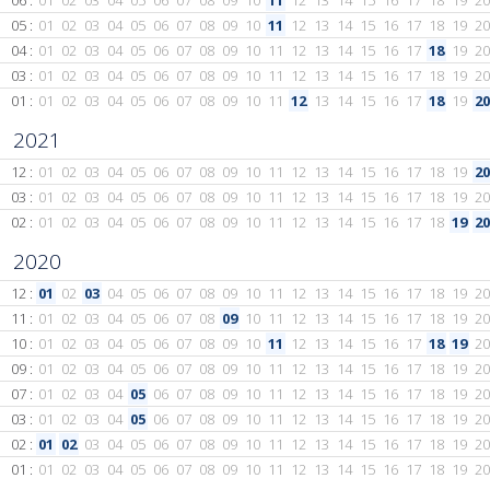
06 :
01
02
03
04
05
06
07
08
09
10
11
12
13
14
15
16
17
18
19
20
05 :
01
02
03
04
05
06
07
08
09
10
11
12
13
14
15
16
17
18
19
20
04 :
01
02
03
04
05
06
07
08
09
10
11
12
13
14
15
16
17
18
19
20
03 :
01
02
03
04
05
06
07
08
09
10
11
12
13
14
15
16
17
18
19
20
01 :
01
02
03
04
05
06
07
08
09
10
11
12
13
14
15
16
17
18
19
20
2021
12 :
01
02
03
04
05
06
07
08
09
10
11
12
13
14
15
16
17
18
19
20
03 :
01
02
03
04
05
06
07
08
09
10
11
12
13
14
15
16
17
18
19
20
02 :
01
02
03
04
05
06
07
08
09
10
11
12
13
14
15
16
17
18
19
20
2020
12 :
01
02
03
04
05
06
07
08
09
10
11
12
13
14
15
16
17
18
19
20
11 :
01
02
03
04
05
06
07
08
09
10
11
12
13
14
15
16
17
18
19
20
10 :
01
02
03
04
05
06
07
08
09
10
11
12
13
14
15
16
17
18
19
20
09 :
01
02
03
04
05
06
07
08
09
10
11
12
13
14
15
16
17
18
19
20
07 :
01
02
03
04
05
06
07
08
09
10
11
12
13
14
15
16
17
18
19
20
03 :
01
02
03
04
05
06
07
08
09
10
11
12
13
14
15
16
17
18
19
20
02 :
01
02
03
04
05
06
07
08
09
10
11
12
13
14
15
16
17
18
19
20
01 :
01
02
03
04
05
06
07
08
09
10
11
12
13
14
15
16
17
18
19
20