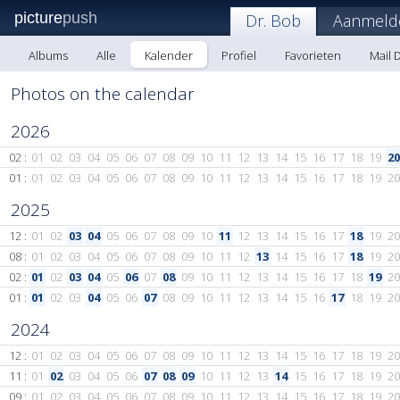
picture
push
Dr. Bob
Aanmeld
Albums
Alle
Kalender
Profiel
Favorieten
Mail 
Photos on the calendar
2026
02 :
01
02
03
04
05
06
07
08
09
10
11
12
13
14
15
16
17
18
19
20
01 :
01
02
03
04
05
06
07
08
09
10
11
12
13
14
15
16
17
18
19
20
2025
12 :
01
02
03
04
05
06
07
08
09
10
11
12
13
14
15
16
17
18
19
20
08 :
01
02
03
04
05
06
07
08
09
10
11
12
13
14
15
16
17
18
19
20
02 :
01
02
03
04
05
06
07
08
09
10
11
12
13
14
15
16
17
18
19
20
01 :
01
02
03
04
05
06
07
08
09
10
11
12
13
14
15
16
17
18
19
20
2024
12 :
01
02
03
04
05
06
07
08
09
10
11
12
13
14
15
16
17
18
19
20
11 :
01
02
03
04
05
06
07
08
09
10
11
12
13
14
15
16
17
18
19
20
09 :
01
02
03
04
05
06
07
08
09
10
11
12
13
14
15
16
17
18
19
20