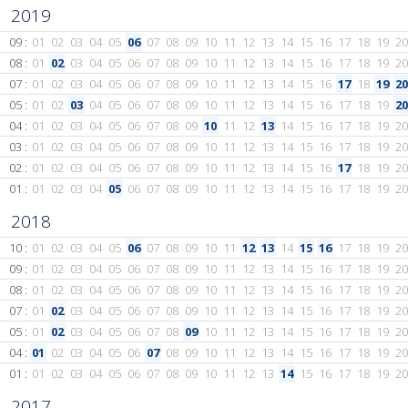
2019
09 :
01
02
03
04
05
06
07
08
09
10
11
12
13
14
15
16
17
18
19
20
08 :
01
02
03
04
05
06
07
08
09
10
11
12
13
14
15
16
17
18
19
20
07 :
01
02
03
04
05
06
07
08
09
10
11
12
13
14
15
16
17
18
19
20
05 :
01
02
03
04
05
06
07
08
09
10
11
12
13
14
15
16
17
18
19
20
04 :
01
02
03
04
05
06
07
08
09
10
11
12
13
14
15
16
17
18
19
20
03 :
01
02
03
04
05
06
07
08
09
10
11
12
13
14
15
16
17
18
19
20
02 :
01
02
03
04
05
06
07
08
09
10
11
12
13
14
15
16
17
18
19
20
01 :
01
02
03
04
05
06
07
08
09
10
11
12
13
14
15
16
17
18
19
20
2018
10 :
01
02
03
04
05
06
07
08
09
10
11
12
13
14
15
16
17
18
19
20
09 :
01
02
03
04
05
06
07
08
09
10
11
12
13
14
15
16
17
18
19
20
08 :
01
02
03
04
05
06
07
08
09
10
11
12
13
14
15
16
17
18
19
20
07 :
01
02
03
04
05
06
07
08
09
10
11
12
13
14
15
16
17
18
19
20
05 :
01
02
03
04
05
06
07
08
09
10
11
12
13
14
15
16
17
18
19
20
04 :
01
02
03
04
05
06
07
08
09
10
11
12
13
14
15
16
17
18
19
20
01 :
01
02
03
04
05
06
07
08
09
10
11
12
13
14
15
16
17
18
19
20
2017