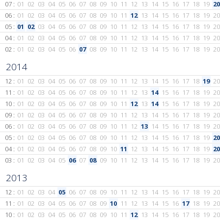
07 :
01
02
03
04
05
06
07
08
09
10
11
12
13
14
15
16
17
18
19
20
06 :
01
02
03
04
05
06
07
08
09
10
11
12
13
14
15
16
17
18
19
20
05 :
01
02
03
04
05
06
07
08
09
10
11
12
13
14
15
16
17
18
19
20
04 :
01
02
03
04
05
06
07
08
09
10
11
12
13
14
15
16
17
18
19
20
02 :
01
02
03
04
05
06
07
08
09
10
11
12
13
14
15
16
17
18
19
20
2014
12 :
01
02
03
04
05
06
07
08
09
10
11
12
13
14
15
16
17
18
19
20
11 :
01
02
03
04
05
06
07
08
09
10
11
12
13
14
15
16
17
18
19
20
10 :
01
02
03
04
05
06
07
08
09
10
11
12
13
14
15
16
17
18
19
20
09 :
01
02
03
04
05
06
07
08
09
10
11
12
13
14
15
16
17
18
19
20
06 :
01
02
03
04
05
06
07
08
09
10
11
12
13
14
15
16
17
18
19
20
05 :
01
02
03
04
05
06
07
08
09
10
11
12
13
14
15
16
17
18
19
20
04 :
01
02
03
04
05
06
07
08
09
10
11
12
13
14
15
16
17
18
19
20
03 :
01
02
03
04
05
06
07
08
09
10
11
12
13
14
15
16
17
18
19
20
2013
12 :
01
02
03
04
05
06
07
08
09
10
11
12
13
14
15
16
17
18
19
20
11 :
01
02
03
04
05
06
07
08
09
10
11
12
13
14
15
16
17
18
19
20
10 :
01
02
03
04
05
06
07
08
09
10
11
12
13
14
15
16
17
18
19
20