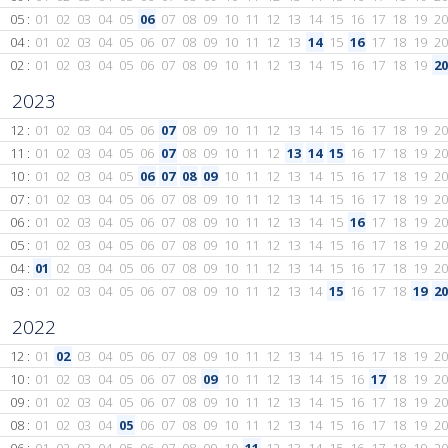
05 :
01
02
03
04
05
06
07
08
09
10
11
12
13
14
15
16
17
18
19
20
04 :
01
02
03
04
05
06
07
08
09
10
11
12
13
14
15
16
17
18
19
20
02 :
01
02
03
04
05
06
07
08
09
10
11
12
13
14
15
16
17
18
19
20
2023
12 :
01
02
03
04
05
06
07
08
09
10
11
12
13
14
15
16
17
18
19
20
11 :
01
02
03
04
05
06
07
08
09
10
11
12
13
14
15
16
17
18
19
20
10 :
01
02
03
04
05
06
07
08
09
10
11
12
13
14
15
16
17
18
19
20
07 :
01
02
03
04
05
06
07
08
09
10
11
12
13
14
15
16
17
18
19
20
06 :
01
02
03
04
05
06
07
08
09
10
11
12
13
14
15
16
17
18
19
20
05 :
01
02
03
04
05
06
07
08
09
10
11
12
13
14
15
16
17
18
19
20
04 :
01
02
03
04
05
06
07
08
09
10
11
12
13
14
15
16
17
18
19
20
03 :
01
02
03
04
05
06
07
08
09
10
11
12
13
14
15
16
17
18
19
20
2022
12 :
01
02
03
04
05
06
07
08
09
10
11
12
13
14
15
16
17
18
19
20
10 :
01
02
03
04
05
06
07
08
09
10
11
12
13
14
15
16
17
18
19
20
09 :
01
02
03
04
05
06
07
08
09
10
11
12
13
14
15
16
17
18
19
20
08 :
01
02
03
04
05
06
07
08
09
10
11
12
13
14
15
16
17
18
19
20