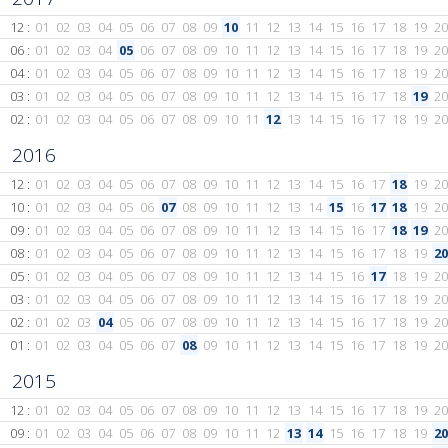
12 :
01
02
03
04
05
06
07
08
09
10
11
12
13
14
15
16
17
18
19
20
06 :
01
02
03
04
05
06
07
08
09
10
11
12
13
14
15
16
17
18
19
20
04 :
01
02
03
04
05
06
07
08
09
10
11
12
13
14
15
16
17
18
19
20
03 :
01
02
03
04
05
06
07
08
09
10
11
12
13
14
15
16
17
18
19
20
02 :
01
02
03
04
05
06
07
08
09
10
11
12
13
14
15
16
17
18
19
20
2016
12 :
01
02
03
04
05
06
07
08
09
10
11
12
13
14
15
16
17
18
19
20
10 :
01
02
03
04
05
06
07
08
09
10
11
12
13
14
15
16
17
18
19
20
09 :
01
02
03
04
05
06
07
08
09
10
11
12
13
14
15
16
17
18
19
20
08 :
01
02
03
04
05
06
07
08
09
10
11
12
13
14
15
16
17
18
19
20
05 :
01
02
03
04
05
06
07
08
09
10
11
12
13
14
15
16
17
18
19
20
03 :
01
02
03
04
05
06
07
08
09
10
11
12
13
14
15
16
17
18
19
20
02 :
01
02
03
04
05
06
07
08
09
10
11
12
13
14
15
16
17
18
19
20
01 :
01
02
03
04
05
06
07
08
09
10
11
12
13
14
15
16
17
18
19
20
2015
12 :
01
02
03
04
05
06
07
08
09
10
11
12
13
14
15
16
17
18
19
20
09 :
01
02
03
04
05
06
07
08
09
10
11
12
13
14
15
16
17
18
19
20