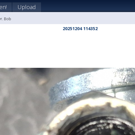
en!
Upload
Dr. Bob
20251204 114352