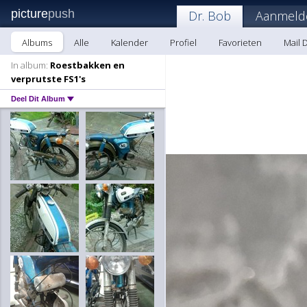
picture
push
Dr. Bob
Aanmeld
Albums
Alle
Kalender
Profiel
Favorieten
Mail 
In album:
Roestbakken en
verprutste FS1's
Deel Dit Album