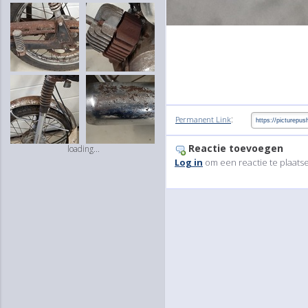
:
Permanent Link
Reactie toevoegen
loading...
Log in
om een reactie te plaats