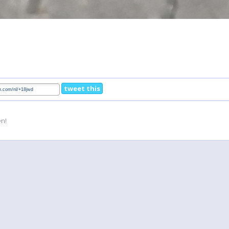
tweet this
en!