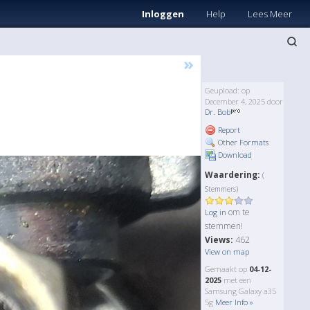
Inloggen
Help
Lees Meer
»
Geupload: op
December 4, 2025 door
Dr. Bob
Report
Other Formats
Download
Waardering:
(
Stemmers)
om te
Log in
stemmen!
Views:
462
View on map
Gemaakt op
04-12-
2025
met een
Samsung Galaxy a35
5g
Meer Info »