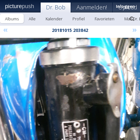
picture
push
Dr. Bob
Aanmelden!
Inloggen
Upload
Albums
Alle
Kalender
Profiel
Favorieten
Mail Dr.
«
»
20181015 203842